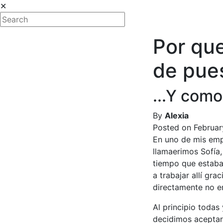
✕
Por qu
de pues
...Y como
By
Alexia
Alexia Michelle
Posted on Februar
En uno de mis emp
llamaerimos Sofía
tiempo que estaba 
a trabajar allí gra
directamente no er
Al principio todas
decidimos aceptar