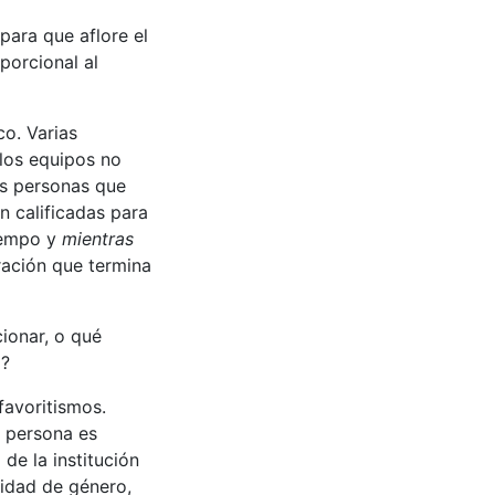
para que aflore el
oporcional al
co. Varias
 los equipos no
as personas que
n calificadas para
tiempo y
mientras
uración que termina
ionar, o qué
a?
favoritismos.
 persona es
de la institución
tidad de género,