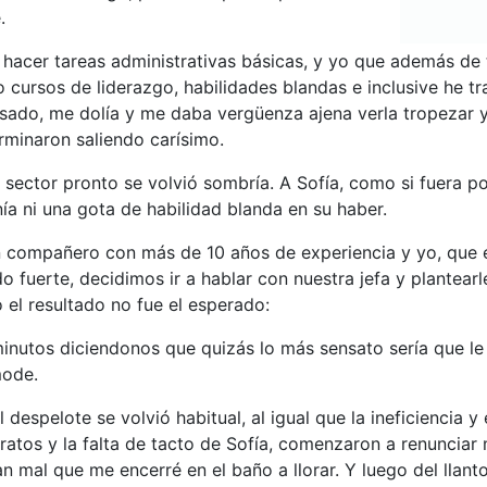
.
 hacer tareas administrativas básicas, y yo que además de
o cursos de liderazgo, habilidades blandas e inclusive he 
asado, me dolía y me daba vergüenza ajena verla tropezar 
rminaron saliendo carísimo.
 sector pronto se volvió sombría. A Sofía, como si fuera p
a ni una gota de habilidad blanda en su haber.
compañero con más de 10 años de experiencia y yo, que e
o fuerte, decidimos ir a hablar con nuestra jefa y plantearl
el resultado no fue el esperado:
minutos diciendonos que quizás lo más sensato sería que l
mode.
 despelote se volvió habitual, al igual que la ineficiencia y 
atos y la falta de tacto de Sofía, comenzaron a renunciar
n mal que me encerré en el baño a llorar. Y luego del llant