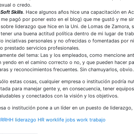
exual o credo.
n
Soft Skills
. Hace algunos años hice una capacitación en A
 me pagó por poner esto en el blog) que me gustó y me sirv
 sobre liderazgo que hice en la Uni. de Lomas de Zamora, 
 tener una buena actitud política dentro de mi lugar de trab
do inciativas personales y no ofrecidas o fomentadas por n
o prestado servicios profesionales.
tamente del tema: Las y los empleados, como mencione ant
án yendo en el camino correcto o no, y que pueden hacer p
aras y reconocimientos frecuentes. Sin chamuyarlos, obvio.
ólo estas cosas, cualquier empresa o institución podría nu
ada para manejar gente y, en consecuencia, tener equip
udables y conectados con la visión y los objetivos.
 o institución pone a un líder en un puesto de liderazgo,
RRHH
liderazgo
HR
worklife
jobs
work
trabajo