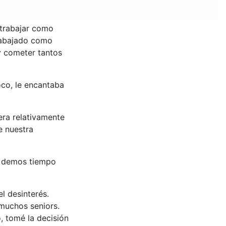
 trabajar como
trabajado como
y cometer tantos
oco, le encantaba
ra relativamente
e nuestra
e demos tiempo
el desinterés.
 muchos seniors.
o, tomé la decisión