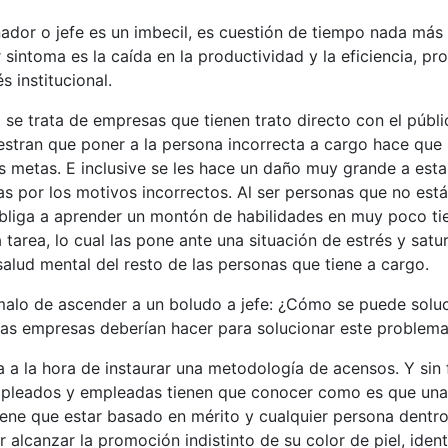
dor o jefe es un imbecil, es cuestión de tiempo nada más 
 sintoma es la caída en la productividad y la eficiencia, pr
s institucional.
 se trata de empresas que tienen trato directo con el públi
estran que poner a la persona incorrecta a cargo hace que
s metas. E inclusive se les hace un daño muy grande a est
s por los motivos incorrectos. Al ser personas que no está
s obliga a aprender un montón de habilidades en muy poco 
a tarea, lo cual las pone ante una situación de estrés y sat
alud mental del resto de las personas que tiene a cargo.
malo de ascender a un boludo a jefe: ¿Cómo se puede soluc
las empresas deberían hacer para solucionar este problem
 a la hora de instaurar una metodología de acensos. Y sin 
pleados y empleadas tienen que conocer como es que una
ene que estar basado en mérito y cualquier persona dentro 
 alcanzar la promoción indistinto de su color de piel, iden