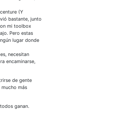
ccenture (Y
ió bastante, junto
son mi toolbox
ajo. Pero estas
ingún lugar donde
es, necesitan
ara encaminarse,
trirse de gente
os mucho más
 todos ganan.