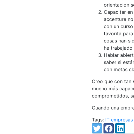
orientación s
Capacitar e
accenture no
con un curso
favorita para
cosas han si
he trabajado 
Hablar abier
saber si est
con metas cl
Creo que con tan s
mucho más capacit
comprometidos, sal
Cuando una empresa
Tags:
IT
empresas
Share:
Twitter
Facebook
LinkedIn