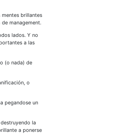
 mentes brillantes
n de management.
odos lados. Y no
portantes a las
o (o nada) de
nificación, o
ina pegandose un
n destruyendo la
rillante a ponerse