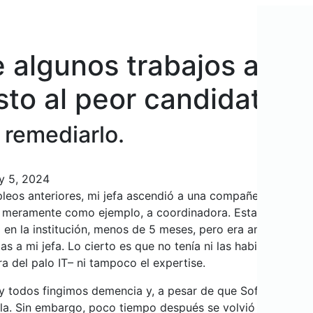
e algunos trabajos asci
to al peor candidato
 remediarlo.
About Alexia
Mis Links
Search
y 5, 2024
leos anteriores, mi jefa ascendió a una compañera nuestra,
, meramente como ejemplo, a coordinadora. Esta chica ha
en la institución, menos de 5 meses, pero era amiga de ell
cias a mi jefa. Lo cierto es que no tenía ni las habilidades té
a del palo IT– ni tampoco el expertise.
 y todos fingimos demencia y, a pesar de que Sofía era med
la. Sin embargo, poco tiempo después se volvió muy evide