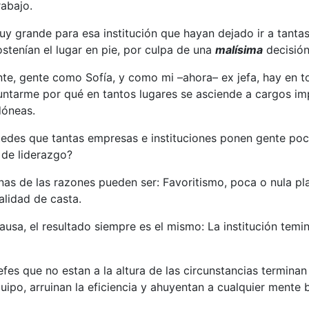
rabajo.
y grande para esa institución que hayan dejado ir a tantas
ostenían el lugar en pie, por culpa de una
malísima
decisió
e, gente como Sofía, y como mi –ahora– ex jefa, hay en t
untarme por qué en tantos lugares se asciende a cargos im
dóneas.
tedes que tantas empresas e instituciones ponen gente poc
s de liderazgo?
s de las razones pueden ser: Favoritismo, poca o nula pla
lidad de casta.
causa, el resultado siempre es el mismo: La institución tem
fes que no estan a la altura de las circunstancias termina
uipo, arruinan la eficiencia y ahuyentan a cualquier mente b