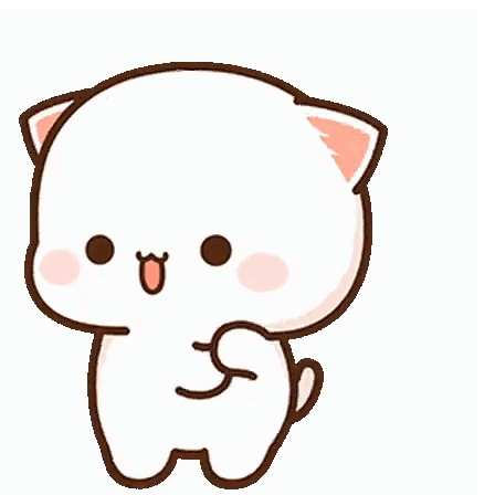
enden
 a quien
cía muy poco
a, y había entrado
cnicas –
io desastrosa,
nte que el cargo