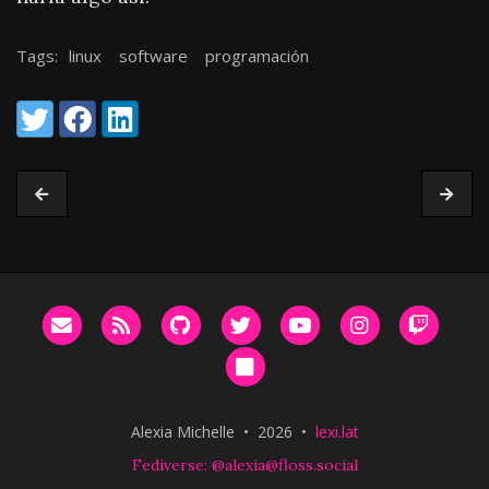
Tags:
linux
software
programación
Share:
Twitter
Facebook
LinkedIn
Email me
RSS
GitHub
Twitter
YouTube
Instagram
Twitc
Bluesky
Alexia Michelle • 2026 •
lexi.lat
Fediverse: @alexia@floss.social