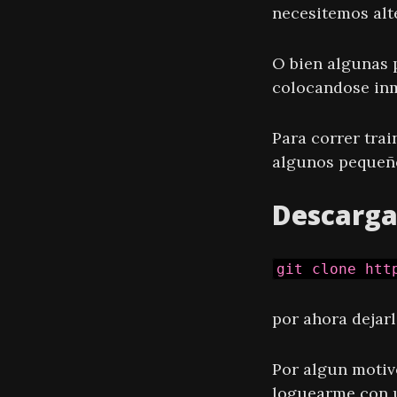
necesitemos alt
O bien algunas 
colocandose inm
Para correr tra
algunos pequeñ
Descarg
git clone htt
por ahora dejarl
Por algun motiv
loguearme con un