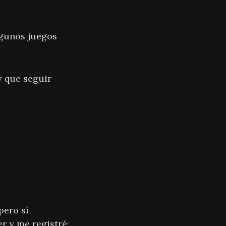
lgunos juegos
y que seguir
pero sí
r y me registré: