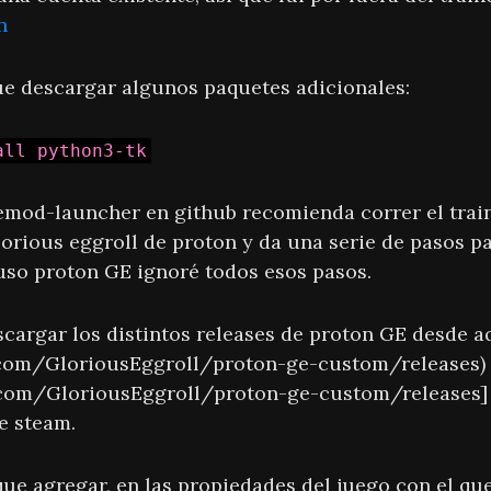
n
e descargar algunos paquetes adicionales:
all python3-tk
emod-launcher en github recomienda correr el trai
orious eggroll de proton y da una serie de pasos pa
 uso proton GE ignoré todos esos pasos.
cargar los distintos releases de proton GE desde a
b.com/GloriousEggroll/proton-ge-custom/releases)
.com/GloriousEggroll/proton-ge-custom/releases] 
e steam.
ue agregar, en las propiedades del juego con el q