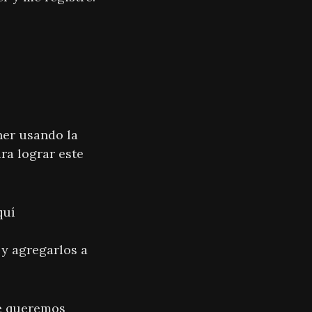
ner usando la
ra lograr este
quí
y agregarlos a
ue queremos