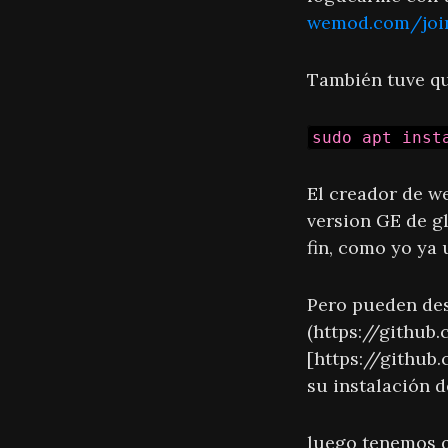
wemod.com/joi
También tuve qu
sudo apt inst
El creador de w
version GE de gl
fin, como yo ya
Pero pueden des
(https://githu
[https://github
su instalación d
luego tenemos q