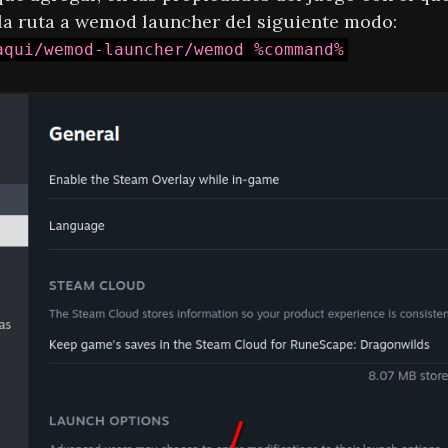
 la ruta a wemod launcher del siguiente modo:
aqui/wemod-launcher/wemod %command%