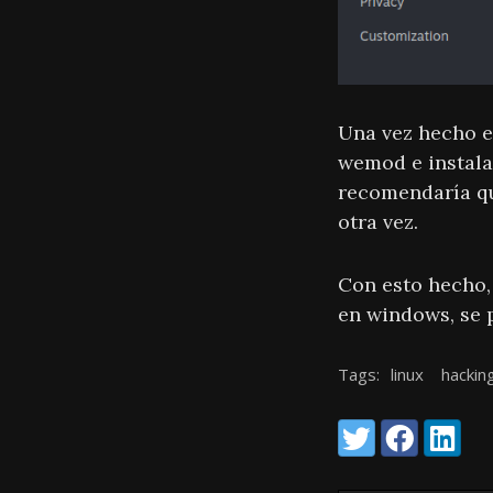
Una vez hecho es
wemod e instalar
recomendaría que
otra vez.
Con esto hecho,
en windows, se p
Tags:
linux
hackin
Share:
Twitter
Facebook
LinkedI