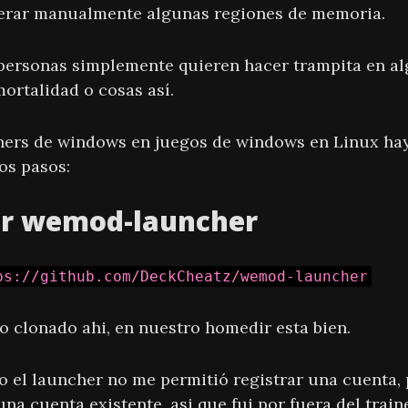
erar manualmente algunas regiones de memoria.
personas simplemente quieren hacer trampita en a
ortalidad o cosas así.
iners de windows en juegos de windows en Linux ha
os pasos:
ar wemod-launcher
ps://github.com/DeckCheatz/wemod-launcher
o clonado ahi, en nuestro homedir esta bien.
o el launcher no me permitió registrar una cuenta, 
a cuenta existente, asi que fui por fuera del traine