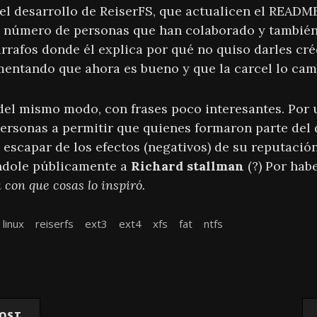
el desarrollo de ReiserFS, que actualicen el README
 número de personas que han colaborado y también
rrafos donde él explica por qué no quiso darles cré
ntando que ahora es bueno y que la carcel lo cam
 del mismo modo, con frases poco interesantes. Por 
personas a permitir que quienes formaron parte del 
 escapar de los efectos (negativos) de su reputación
ndole públicamente a
Richard stallman
(?) Por habe
con que cosas lo inspiró.
linux
reiserfs
ext3
ext4
xfs
fat
ntfs
n
POST