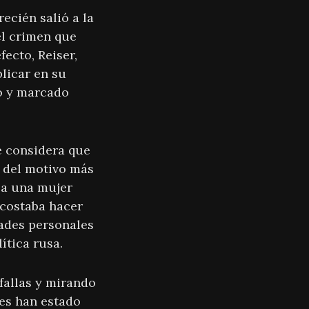
ecién salió a la
el crimen que
ecto, Reiser,
plicar en su
to y marcado
e considera que
á del motivo más
ó a una mujer
 costaba hacer
tades personales
ítica rusa.
fallas y mirando
nes han estado