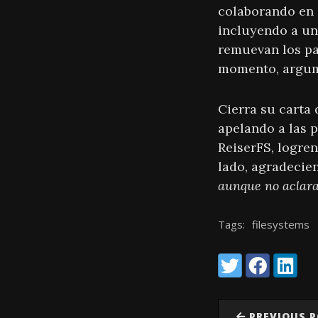
colaborando en 
incluyendo a un
remuevan los pa
momento, argume
Cierra su carta
apelando a las 
ReiserFS, logren
lado, agradecie
aunque no aclara 
Tags:
filesystems
Share:
Twitter
Facebook
LinkedI
PREVIOUS 