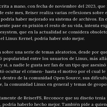
crita a mano, con fecha de noviembre del 2023, que r
e este mes, Reiser realiza varias reflexiones sobre 
podría haber mejorado su sistema de archivos. En ef
nte pase en prisión el resto de su vida, intenta ex
ilesystem, que en la actualidad se considera obsole
el Linux Kernel, podría haber sido mejor.
a sobre una serie de temas aleatorios, desde por qu
ó popularidad entre los usuarios de Linux, más all
y si, a nadie le gusta ser fan de un tipo que asesin
tó ocultar el crimen– hasta el motivo por el cual le
s dentro de la comunidad Open Source, sus dificul
e, la comunidad Linux en general y temas de geopol
tamente de ReiserFS, Reconoce que su diseño tenía 
a, podría haberlo hecho mejor. También pide a quie