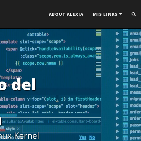
ABOUT ALEXIA
MIS LINKS
o del
n
inux Kernel