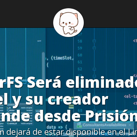
rFS Será eliminad
l y su creador
nde desde Prisió
em dejará de estar disponible en el L