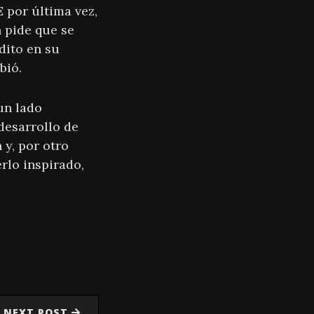
 por última vez,
 pide que se
dito en su
bió.
un lado
desarrollo de
 y, por otro
rlo inspirado,
NEXT POST