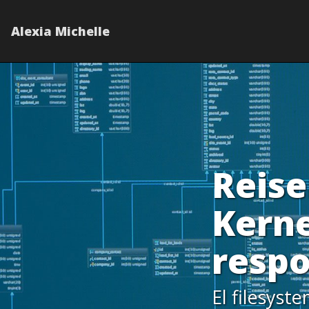
Alexia Michelle
Reise
Kerne
respo
El filesyst