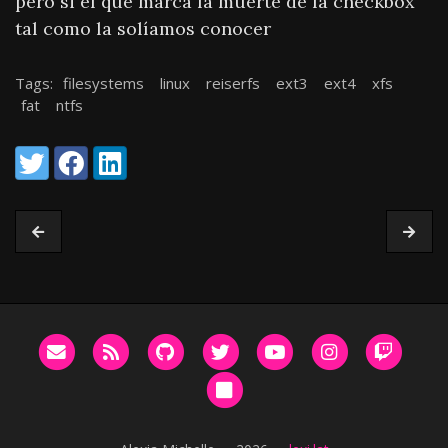
pero si el que marca la muerte de la checkbox
tal como la solíamos conocer
Tags:
filesystems
linux
reiserfs
ext3
ext4
xfs
fat
ntfs
Share:
Twitter
Facebook
LinkedIn
Email me
RSS
GitHub
Twitter
YouTube
Instagram
Twitc
Bluesky