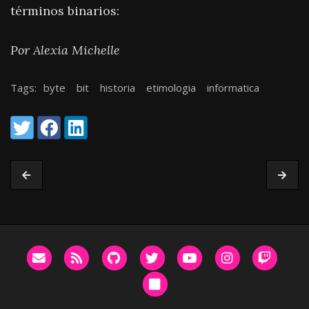
términos binarios:
Por Alexia Michelle
Tags:
byte
bit
historia
etimologia
informatica
Share:
Twitter
Facebook
LinkedIn
Email me
RSS
GitHub
Twitter
YouTube
Instagram
Twitc
Bluesky