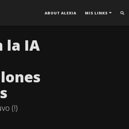
ABOUT ALEXIA
MIS LINKS
 la IA
llones
s
o (!)