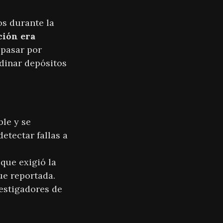
os durante la
ción era
 pasar por
rdinar depósitos
le y se
tectar fallas a
que exigió la
ue reportada.
estigadores de