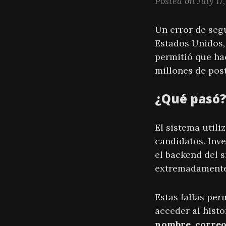
Posted on July 17
Un error de seg
Estados Unidos, 
permitió que ha
millones de post
¿Qué pasó
El sistema utili
candidatos. Inv
el backend del s
extremadamente 
Estas fallas pe
acceder al histo
nombre, correo