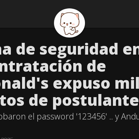
a de seguridad en
ntratación de
ald's expuso mi
tos de postulante
baron el password '123456' .. y Anduv