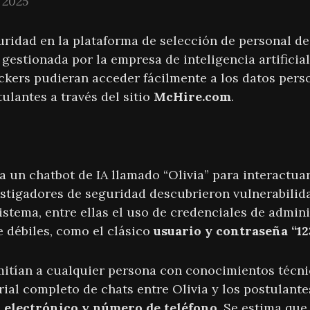
, 2025
uridad en la plataforma de selección de personal d
gestionada por la empresa de inteligencia artificia
ckers pudieran acceder fácilmente a los datos pers
ulantes a través del sitio
McHire.com
.
?
za un chatbot de IA llamado “Olivia” para interactuar 
estigadores de seguridad descubrieron vulnerabilid
istema, entre ellas el uso de credenciales de admin
débiles, como el clásico
usuario y contraseña “12
rmitían a cualquier persona con conocimientos técn
rial completo de chats entre Olivia y los postulant
 electrónico y número de teléfono
. Se estima que