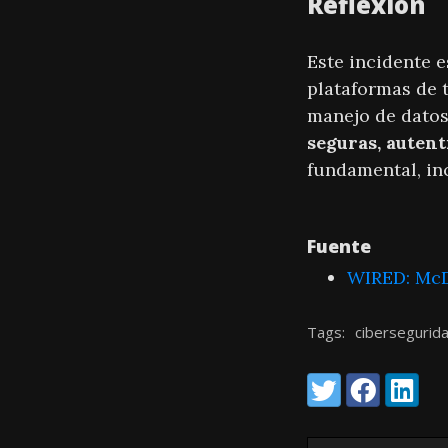
Reflexión
Este incidente e
plataformas de t
manejo de datos
seguras, autent
fundamental, in
Fuente
WIRED: McDo
Tags:
cibersegurid
Share:
Twitter
Facebook
LinkedI